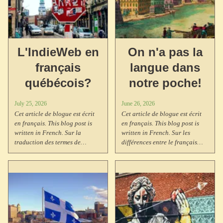
L'IndieWeb en
On n'a pas la
français
langue dans
québécois?
notre poche!
July 25, 2026
June 26, 2026
Cet article de blogue est écrit
Cet article de blogue est écrit
en français. This blog post is
en français. This blog post is
written in French. Sur la
written in French. Sur les
traduction des termes de
différences entre le français
l'IndieWeb en français
québécois et le français
québécois, l'état actuel des
européen, l'histoire linguistique
ressources francophones (wiki
du Québec depuis 1763, les
IndieWeb, Vincent Breton,
sacres québécois comme acte de
Radio-Canada), la tradition
rébellion contre l'Église
néologique du Québec via
catholique, et le michif, la
l'OQLF (courriel, pourriel,
langue mixte des Métis avec ses
clavardage, etc.), les termes
verbes cris et noms français, son