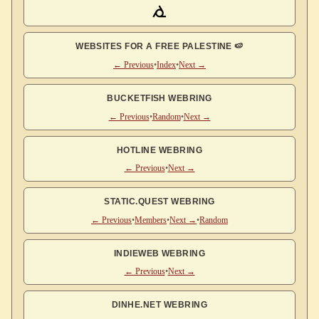
WEBSITES FOR A FREE PALESTINE 🍉
← Previous
•
Index
•
Next →
BUCKETFISH WEBRING
← Previous
•
Random
•
Next →
HOTLINE WEBRING
← Previous
•
Next →
STATIC.QUEST WEBRING
← Previous
•
Members
•
Next →
•
Random
INDIEWEB WEBRING
← Previous
•
Next →
DINHE.NET WEBRING