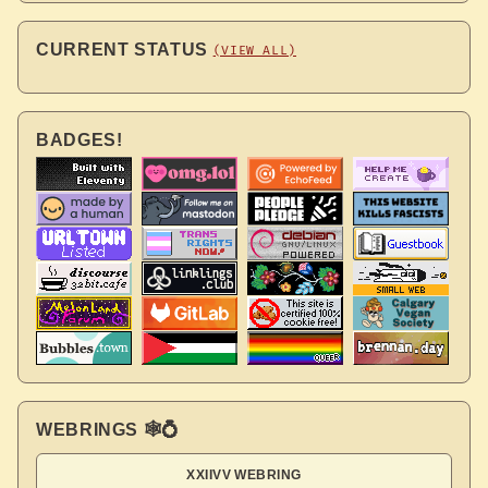
CURRENT STATUS
(VIEW ALL)
BADGES!
WEBRINGS 🕸💍
XXIIVV WEBRING