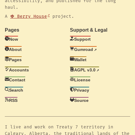
accessibility, and published for the long
haul.
A
🍓 Berry House
project.
Pages
Support & Legal
Now
Support
About
Gumroad
Pages
Wallet
Accounts
AGPL v3.0
Contact
License
Search
Privacy
RSS
Source
I live and work on Treaty 7 territory in
Calgary, Alberta, the traditional lands of the