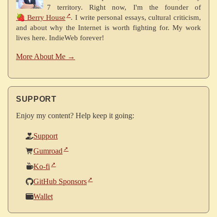
français, le pronom «iel»
7 territory. Right now, I'm the founder of
reconnu par Le Petit Robert en
🍓 Berry House
. I write personal essays, cultural criticism,
2021, l'interdiction de l'écriture
and about why the Internet is worth fighting for. My work
inclusive par le gouvernement
lives here. IndieWeb forever!
du Québec en septembre 2025,
mon apathie face à mon propre
More About Me →
genre, le commérage, et la
platitude honnête qui émerge
quand j'écris dans une langue
que je maîtrise mal.
SUPPORT
Enjoy my content? Help keep it going:
Support
Gumroad
Ko-fi
GitHub Sponsors
Wallet