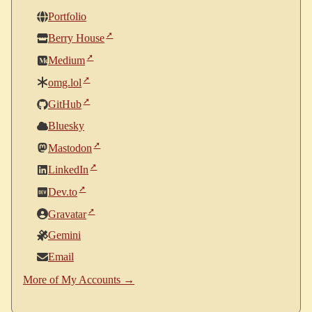
Portfolio
Berry House
Medium
omg.lol
GitHub
Bluesky
Mastodon
LinkedIn
Dev.to
Gravatar
Gemini
Email
More of My Accounts →