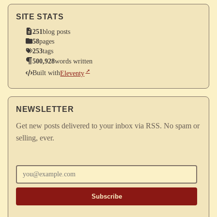
SITE STATS
251
blog posts
58
pages
253
tags
500,928
words written
Built with
Eleventy
NEWSLETTER
Get new posts delivered to your inbox via RSS. No spam or
selling, ever.
Enter your email