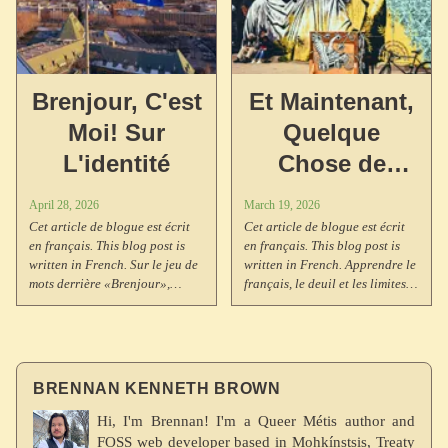
déjà existants (blogue, fédivers,
ethnogenèse au 19e siècle, et
auto-hébergement), et des
son statut de langue en danger
propositions pour de nouveaux
avec moins de 1 000 locuteurs.
termes comme PSSA pour
POSSE, rétrolien pour
Brenjour, C'est
Et Maintenant,
webmention, et jardin clos pour
walled garden. Un appel à la
Moi! Sur
Quelque
discussion sur la traduction des
L'identité
Chose de
termes techniques dans les
langues non-anglophones.
Complètement
April 28, 2026
March 19, 2026
Différent
Cet article de blogue est écrit
Cet article de blogue est écrit
en français. This blog post is
en français. This blog post is
written in French. Sur le jeu de
written in French. Apprendre le
mots derrière «Brenjour»,
français, le deuil et les limites
l'insécurité linguistique, et
de la vie — un exercice en
l'idée qu'apprendre une
vulnérabilité linguistique.
nouvelle langue nous donne
une nouvelle âme. Sur la
recherche en code-switching et
BRENNAN KENNETH BROWN
en cultural frame switching
chez les bilingues, le binaire
Hi, I'm Brennan! I'm a Queer Métis author and
rigide du genre grammatical en
FOSS web developer based in Mohkínstsis, Treaty