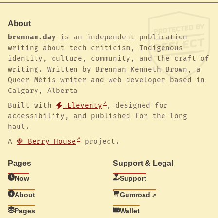
About
brennan.day
is an independent publication
writing about tech criticism, Indigenous
identity, culture, community, and the craft of
writing. Written by Brennan Kenneth Brown, a
Queer Métis writer and web developer based in
Calgary, Alberta
Built with
Eleventy
, designed for
accessibility, and published for the long
haul.
A
🍓 Berry House
project.
Pages
Support & Legal
Now
Support
About
Gumroad
Pages
Wallet