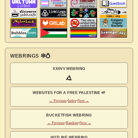
WEBRINGS 🕸💍
XXIIVV WEBRING
WEBSITES FOR A FREE PALESTINE 🍉
← Previous
•
Index
•
Next →
BUCKETFISH WEBRING
← Previous
•
Random
•
Next →
HOTLINE WEBRING