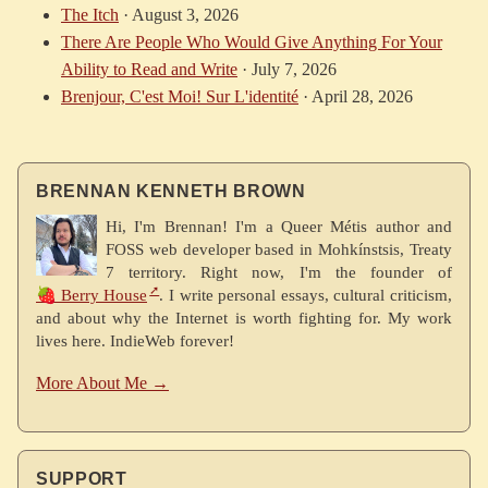
The Itch
·
August 3, 2026
There Are People Who Would Give Anything For Your
Ability to Read and Write
·
July 7, 2026
Brenjour, C'est Moi! Sur L'identité
·
April 28, 2026
BRENNAN KENNETH BROWN
Hi, I'm Brennan! I'm a Queer Métis author and
FOSS web developer based in Mohkínstsis, Treaty
7 territory. Right now, I'm the founder of
🍓 Berry House
. I write personal essays, cultural criticism,
and about why the Internet is worth fighting for. My work
lives here. IndieWeb forever!
More About Me →
SUPPORT