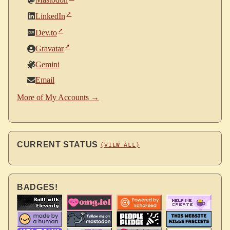
LinkedIn
Dev.to
Gravatar
Gemini
Email
More of My Accounts →
CURRENT STATUS
(VIEW ALL)
BADGES!