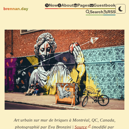
Now
About
Pages
Guestbook
brennan.day
Search
RSS
Art urbain sur mur de briques à Montréal, QC, Canada,
photographié par Eva Bronzini |
Source
(modifié par