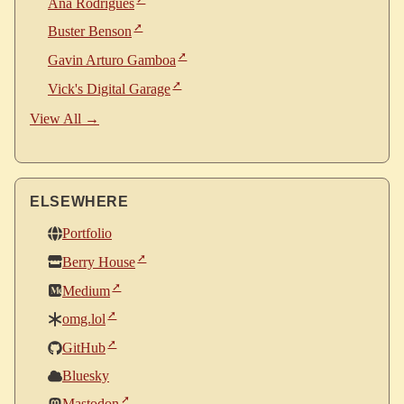
Ana Rodrigues
Buster Benson
Gavin Arturo Gamboa
Vick's Digital Garage
View All →
ELSEWHERE
Portfolio
Berry House
Medium
omg.lol
GitHub
Bluesky
Mastodon