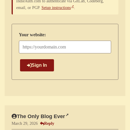
IndieAuth.com to authenticate via GitLab, Codeberg,
email, or PGP.
Setup instructions
.
Your website:
Sign In
The Only Blog Ever
Reply
March 29, 2026