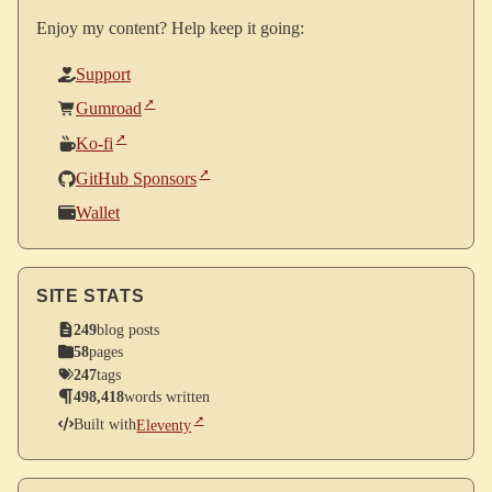
Enjoy my content? Help keep it going:
Support
Gumroad
Ko-fi
GitHub Sponsors
Wallet
SITE STATS
249
blog posts
58
pages
247
tags
498,418
words written
Built with
Eleventy