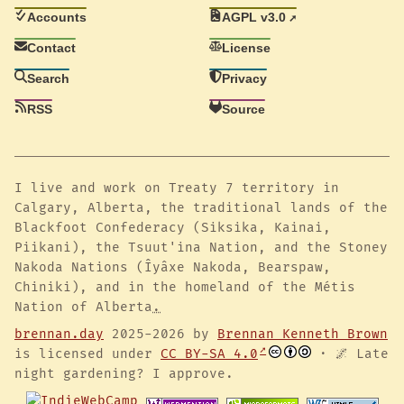
Accounts
AGPL v3.0
Contact
License
Search
Privacy
RSS
Source
I live and work on Treaty 7 territory in
Calgary, Alberta, the traditional lands of the
Blackfoot Confederacy (Siksika, Kainai,
Piikani), the Tsuut'ina Nation, and the Stoney
Nakoda Nations (Îyâxe Nakoda, Bearspaw,
Chiniki), and in the homeland of the Métis
Nation of Alberta
.
brennan.day
2025-2026 by
Brennan Kenneth Brown
is licensed under
CC BY-SA 4.0
· 🌌 Late
night gardening? I approve.