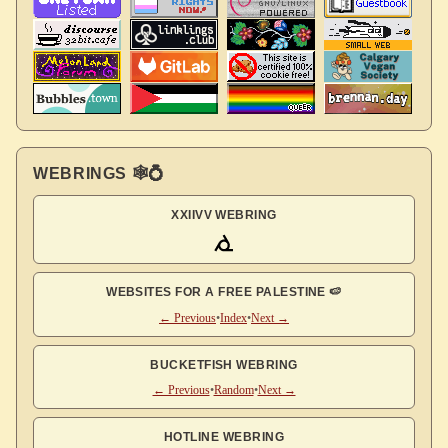
WEBRINGS 🕸💍
XXIIVV WEBRING
WEBSITES FOR A FREE PALESTINE 🍉
← Previous
•
Index
•
Next →
BUCKETFISH WEBRING
← Previous
•
Random
•
Next →
HOTLINE WEBRING