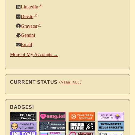
LinkedIn
Dev.to
Gravatar
Gemini
Email
More of My Accounts →
CURRENT STATUS
(VIEW ALL)
BADGES!