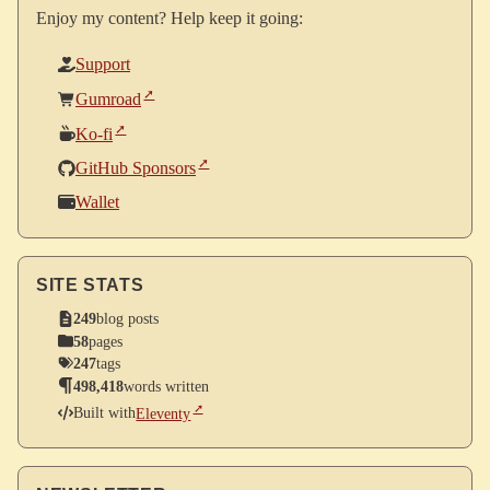
Enjoy my content? Help keep it going:
Support
Gumroad
Ko-fi
GitHub Sponsors
Wallet
SITE STATS
249
blog posts
58
pages
247
tags
498,418
words written
Built with
Eleventy