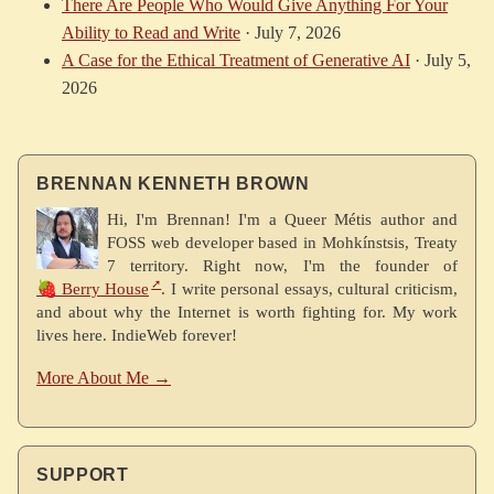
There Are People Who Would Give Anything For Your
Ability to Read and Write
·
July 7, 2026
A Case for the Ethical Treatment of Generative AI
·
July 5,
2026
BRENNAN KENNETH BROWN
Hi, I'm Brennan! I'm a Queer Métis author and
FOSS web developer based in Mohkínstsis, Treaty
7 territory. Right now, I'm the founder of
🍓 Berry House
. I write personal essays, cultural criticism,
and about why the Internet is worth fighting for. My work
lives here. IndieWeb forever!
More About Me →
SUPPORT