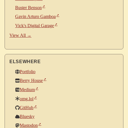
Buster Benson
Gavin Arturo Gamboa
Vick's Digital Garage
View All →
ELSEWHERE
Portfolio
Berry House
Medium
omg.lol
GitHub
Bluesky
Mastodon